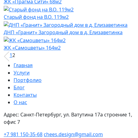
ЖК «Прагма Сити» 68м2
Старый фонд на В.О. 119м2
ДНП «Гранит» Загородный дом в д. Елизаветинка
ЖК «Самоцветы» 164м2
1
2
Главная
Услуги
Портфолио
Блог
Контакты
О нас
Адрес: Санкт-Петербург, ул. Ватутина 17а строение 1,
офис 7
+7 981 150-35-68
chees.design@gmail.com