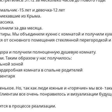
стретились 31.12 за несколько часов до Нового года!
мальчик -15 лет и девочка-12 лет
риехавшие из Крыма.
ассика.
лнили за два месяца.
тиры. Мы объединили кухню с комнатой и получили кухню
ется от основного помещения стеклянной перегородкой 
идора и получили полноценную душевую комнату.
и. Таким образом у нас получилось:
альной зоной
ардеробная комната в спальне родителей
вентаря
ренькое. Но, так как люди южные и «горячие» мы все- 
! Клиентам все очень понравилось и визуализации буду
ится в процессе реализации.