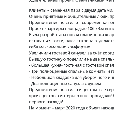
Удивительный проект! С заказчиками мы в
Клиенты – семейная пара с двумя детьми, 
Очень приятные и общительные люди, п
Предпочтения по стилю – современная кл
Проект квартиры площадью 106 кВ.м выпо
Была разработана новая планировка квар
оставаться гости, плюс эта зона отделя
себя максимально комфортно.
Увеличили гостевой санузел за счёт кор
Бывшую гостиную поделили на две спальн
⁃ большая кухня- гостиная с гостевой сп
⁃ Три полноценные спальные комнаты и г
⁃ Небольшая кладовка для уборочного ин
⁃ Два полноценных санузла с душем
Предпочтения по стилю и цветам- все се
ярких цветов в интерьер и не прогадали
первого взгляда!
На момент – март 2020 года объект наход